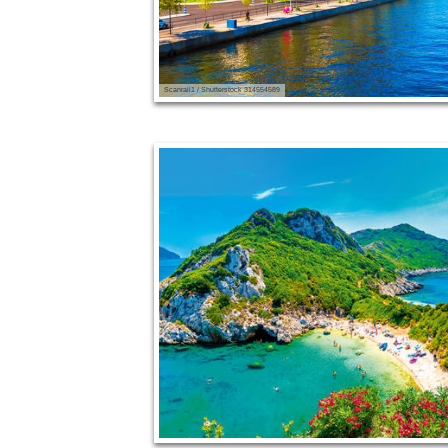
Scanrail1 / Shutterstock 314554589