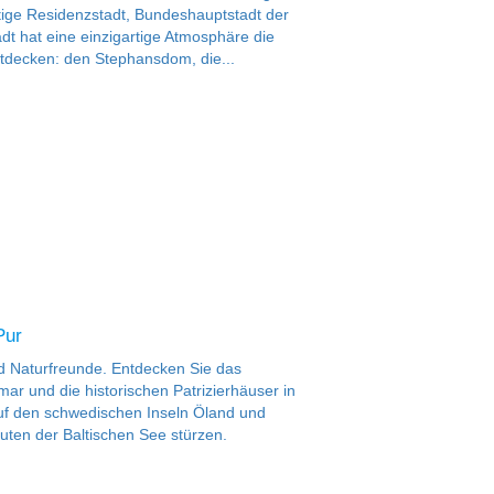
tige Residenzstadt, Bundeshauptstadt der
adt hat eine einzigartige Atmosphäre die
entdecken: den Stephansdom, die...
Pur
nd Naturfreunde. Entdecken Sie das
r und die historischen Patrizierhäuser in
auf den schwedischen Inseln Öland und
luten der Baltischen See stürzen.