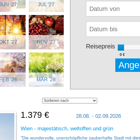
JUN '27
JUL '27
OKT '27
NOV '27
Reisepreis
0 €
Ange
FEB '28
MÄR '28
1.379 €
28.08. - 02.09.2026
Wien - majestätisch, weltoffen und grün
"Die wundervolle, unerschöpfliche zauberhafte Stadt mit die