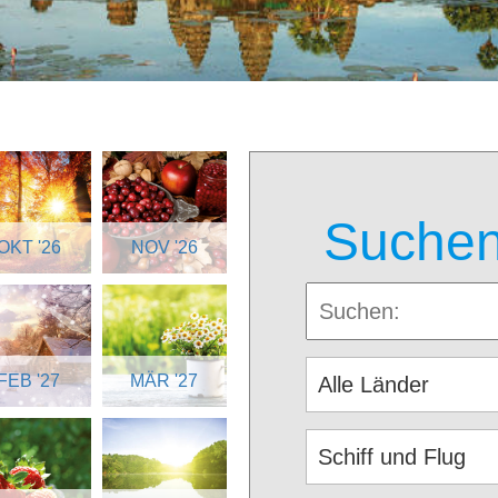
Suchen
OKT '26
NOV '26
FEB '27
MÄR '27