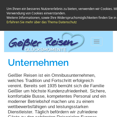
Um Ihnen ein besseres Nutzererlebnis zu bieten, verwenden wir Cookies. Mi
Verwendung von Cookies einverstanden.
Weitere Informationen, sowie Ihre Widerspruchsmöglichkeiten finden Sie i
Erfahren Sie mehr über das Thema Datenschutz
Toggle
navigation
Unternehmen
Geißler Reisen ist ein Omnibusunternehmen,
welches Tradition und Fortschritt erfolgreich
vereint. Bereits seit 1935 bemüht sich die Familie
Geißler um höchste Kundenzufriedenheit. Sichere,
komfortable Busse, kompetentes Personal und ein
moderner Betriebshof machen uns zu einem
wettbewerbsfähigen und leistungsstarken
Dienstleister. Täglich befördern wir zufriedene