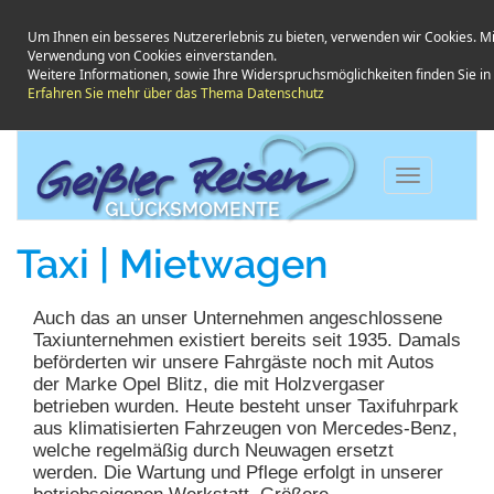
Um Ihnen ein besseres Nutzererlebnis zu bieten, verwenden wir Cookies. Mi
Verwendung von Cookies einverstanden.
Weitere Informationen, sowie Ihre Widerspruchsmöglichkeiten finden Sie i
Erfahren Sie mehr über das Thema Datenschutz
Toggle
navigation
Taxi | Mietwagen
Auch das an unser Unternehmen angeschlossene
Taxiunternehmen existiert bereits seit 1935. Damals
beförderten wir unsere Fahrgäste noch mit Autos
der Marke Opel Blitz, die mit Holzvergaser
betrieben wurden. Heute besteht unser Taxifuhrpark
aus klimatisierten Fahrzeugen von Mercedes-Benz,
welche regelmäßig durch Neuwagen ersetzt
werden. Die Wartung und Pflege erfolgt in unserer