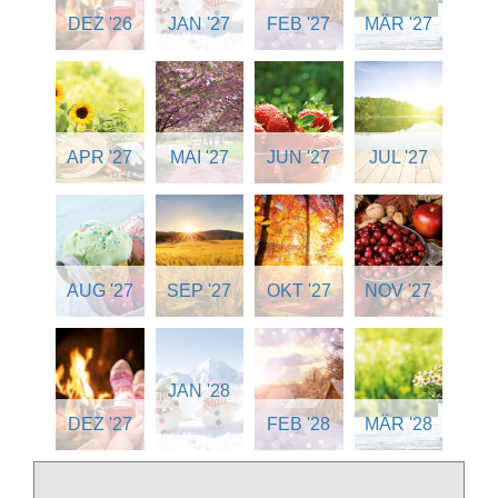
DEZ '26
JAN '27
FEB '27
MÄR '27
APR '27
MAI '27
JUN '27
JUL '27
AUG '27
SEP '27
OKT '27
NOV '27
JAN '28
DEZ '27
FEB '28
MÄR '28