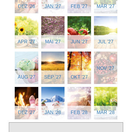
DEZ '26
JAN '27
FEB '27
MÄR '27
APR '27
MAI '27
JUN '27
JUL '27
NOV '27
AUG '27
SEP '27
OKT '27
DEZ '27
JAN '28
FEB '28
MÄR '28