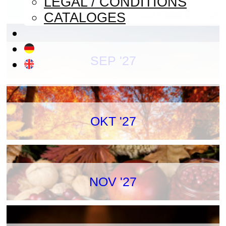
LEGAL / CONDITIONS
CATALOGES
SEP '27
OKT '27
NOV '27