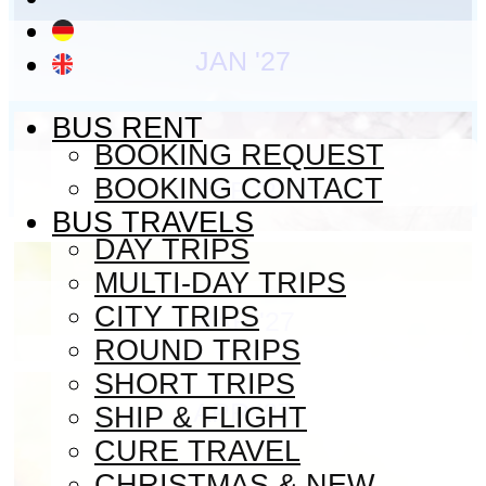
Leistungen
Services
Fahrzeuge
Vehicles
JAN '27
Fuhrpark
Motor pool
BUS RENT
Reisebusse
Coaches
BOOKING REQUEST
Linienbus
Club Coach
Kleinbusse
Omnibus
BOOKING CONTACT
FEB '27
Minibus
BUS TRAVELS
DAY TRIPS
MULTI-DAY TRIPS
CITY TRIPS
MÄR '27
ROUND TRIPS
SHORT TRIPS
APR '27
SHIP & FLIGHT
CURE TRAVEL
CHRISTMAS & NEW