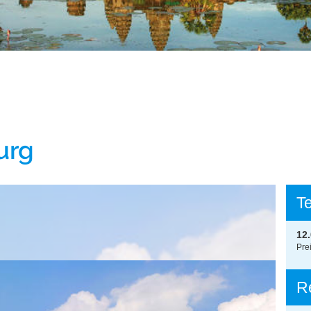
urg
T
12
Pre
R