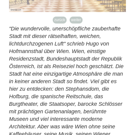
Shinda Lin
Tatiana
zurück
weiter
"Die wundervolle, unerschöpfliche zauberhafte
Stadt mit dieser rätselhaften, weichen,
lichtdurchzogenen Luft" schrieb Hugo von
Hofmannsthal über Wien. Wien, einstige
Residenzstadt, Bundeshauptstadt der Republik
Österreich, ist als Reiseziel hoch geschätzt. Die
Stadt hat eine einzigartige Atmosphäre die man
in keiner anderen Stadt so findet. Viel gibt es
hier zu entdecken: den Stephansdom, die
Hofburg, die spanische Reitschule, das
Burgtheater, die Staatsoper, barocke Schlösser
mit prächtigen Gartenanlagen, berühmte
Museen und viel interessante moderne
Architektur. Aber was wäre Wien ohne seine
Kaffeehäuser, seine Musik, seinen Wiener