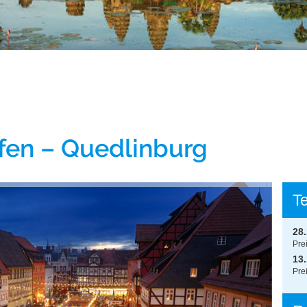
fen – Quedlinburg
T
28
Pre
13
Pre