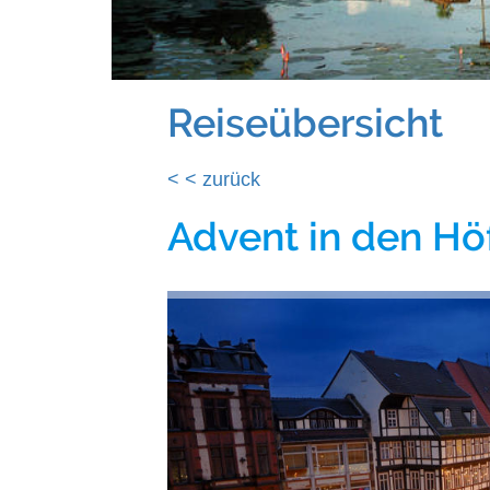
Reiseübersicht
< < zurück
Advent in den Hö